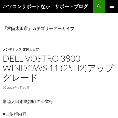
検
パソコンサポートなか サポートブログ
索
コ
メインメ
ン
ニュー
テ
ン
「常陸太田市」カテゴリーアーカイブ
ツ
へ
ス
キ
メンテナンス
,
常陸太田市
ッ
DELL VOSTRO 3800
プ
WINDOWS 11 (25H2)アップ
グレード
2026年5月10日
常陸太田市磯部町の企業様
■ご依頼内容