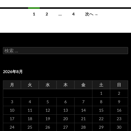
1
2
…
4
次へ →
投
稿
ナ
検
ビ
索
:
ゲ
2026年8月
ー
シ
月
火
水
木
金
土
日
1
2
ョ
3
4
5
6
7
8
9
ン
10
11
12
13
14
15
16
17
18
19
20
21
22
23
24
25
26
27
28
29
30