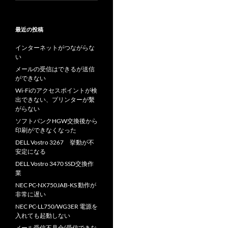
最近の投稿
インターネットがつながらな
い
メールの受信はできるが送信
ができない
Wi-Fiのアクセスポイントが検
出できない、プリンターが繫
がらない
ソフトバンクHGW交換後から
印刷ができなくなった
DELL Vostro 3267 挙動が不
安定になる
DELL Vostro 3470 SSD交換作
業
NEC PC-NX750JAB-KS 動作が
非常に遅い
NEC PC-LL750/WG3ER 電源を
入れても起動しない
メール受信不具合(受信できな