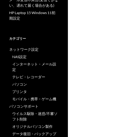
い、遅れて届く場合がある)
HP Laptop 15 Windows 11初
期設定
カテゴリー
ネットワーク設定
NAS設定
インターネット・メール設
定
テレビ・レコーダー
パソコン
プリンタ
モバイル・携帯・ゲーム機
パソコンサポート
ウイルス駆除・迷惑/不審ソ
フト削除
オリジナルパソコン製作
データ復旧・バックアップ