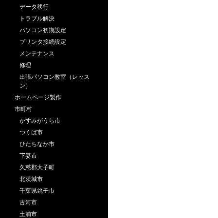
データ移行
トラブル解決
パソコン初期設定
プリンタ接続設定
メンテナンス
修理
出張パソコン教室（レッス
ン）
ホームページ製作
市町村
かすみがうら市
つくば市
ひたちなか市
下妻市
久慈郡大子町
北茨城市
千葉県銚子市
古河市
土浦市