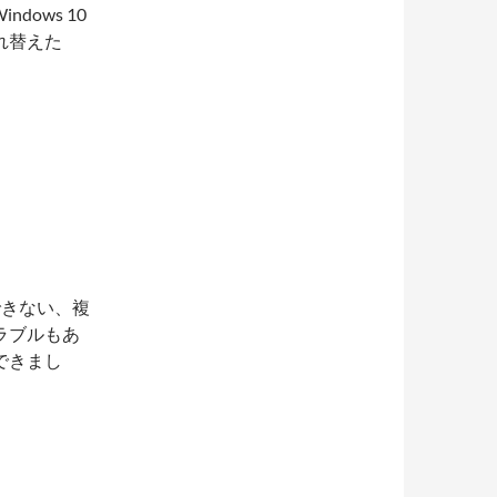
dows 10
れ替えた
できない、複
ラブルもあ
できまし