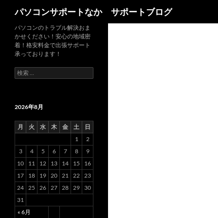
検
パソコンサポートなか サポートブログ
索
パソコンのトラブル解決おま
かせください！安心の地域密
着！格安料金で出張サポート
承っております！
検
索
:
2026年8月
月
火
水
木
金
土
日
1
2
3
4
5
6
7
8
9
10
11
12
13
14
15
16
17
18
19
20
21
22
23
24
25
26
27
28
29
30
31
« 6月