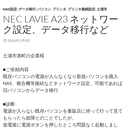
NAS設定
,
データ移行
,
パソコン
,
プリンタ
,
プリンタ接続設定
,
土浦市
NEC LAVIE A23 ネットワー
ク設定、データ移行など
2026年1月4日
土浦市港町の企業様
■ご依頼内容
既存パソコンの電源が入らなくなり新規パソコンを購入
NAS、複合機等接続などネットワーク設定、可能であれば
旧パソコンからデータ移行
■診断
電源が入らない既存パソコンを量販店に持って行って見て
もらったら故障とのことでしたが、
放電後に電源ボタンを押したところ問題なく起動しまし