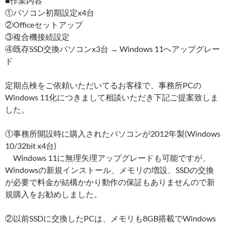
■作業内容
①パソコン初期設定x4台
②Officeセットアップ
③複合機接続設定
④既存SSD交換パソコンx3台 → Windows 11へアップグレー
ド
定期点検をご依頼いただいてるお客様で、事務所PCの
Windows 11化につきまして相談いただき下記ご提案致しま
した。
①事務所開設時に購入されたパソコンが2012年製(Windows
10/32bit x4台)
Windows 11に無理矢理アップグレードも可能ですが、
Windowsの新規インストール、メモリの増設、SSDの交換
が必要で料金が結構かかり動作の保証もありませんので新
規購入をお勧めしました。
②以前SSDに交換したPCは、メモリも8GB搭載でWindows