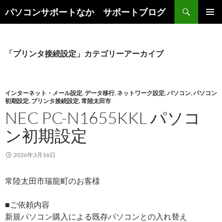
検
パソコンサポートなか サポートブログ
索
コ
メインメ
ン
ニュー
テ
ン
「プリンタ接続設定」カテゴリーアーカイブ
ツ
へ
ス
キ
インターネット・メール設定
,
データ移行
,
ネットワーク設定
,
パソコン
,
パソコン
初期設定
,
プリンタ接続設定
,
常陸太田市
ッ
NEC PC-N1655KKL パソコ
プ
ン初期設定
2026年3月16日
常陸太田市瑞龍町のお客様
■ご依頼内容
新規パソコン購入による既存パソコンとの入れ替え