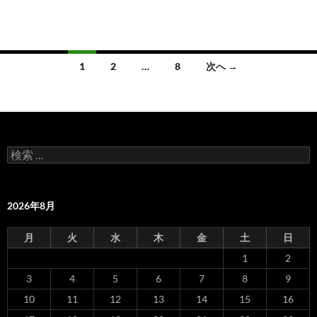
1
2
…
8
次へ →
投
稿
ナ
検
ビ
索
:
ゲ
2026年8月
ー
シ
月
火
水
木
金
土
日
1
2
ョ
3
4
5
6
7
8
9
ン
10
11
12
13
14
15
16