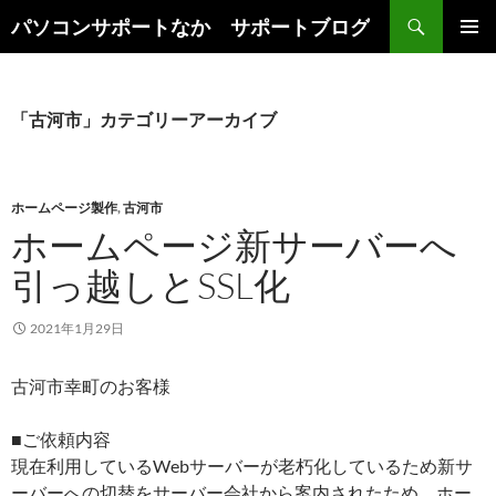
検
パソコンサポートなか サポートブログ
索
コ
メインメ
ン
ニュー
テ
ン
「古河市」カテゴリーアーカイブ
ツ
へ
ス
キ
ホームページ製作
,
古河市
ッ
ホームページ新サーバーへ
プ
引っ越しとSSL化
2021年1月29日
古河市幸町のお客様
■ご依頼内容
現在利用しているWebサーバーが老朽化しているため新サ
ーバーへの切替をサーバー会社から案内されたため、ホー