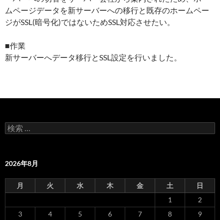
ムページデータを新サーバーへの移行と既存のホームペー
ジがSSL(暗号化)ではないためSSL対応させたい。
■作業
新サーバーへデータ移行とSSL設定を行いました。
検
索
:
2026年8月
月
火
水
木
金
土
日
1
2
3
4
5
6
7
8
9