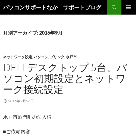
検
パソコンサポートなか サポートブログ
索
コ
メインメ
ン
ニュー
テ
ン
月別アーカイブ: 2016年9月
ツ
へ
ス
キ
ネットワーク設定
,
パソコン
,
プリンタ
,
水戸市
ッ
DELLデスクトップ 5台、パ
プ
ソコン初期設定とネットワ
ーク接続設定
2016年9月26日
水戸市酒門町の法人様
■ご依頼内容