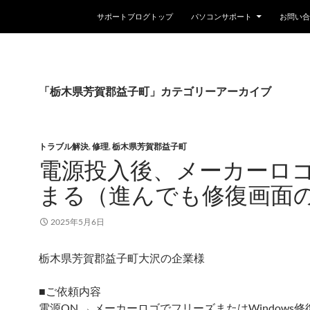
コンテンツへスキップ
サポートブログトップ
パソコンサポート
お問い合
「栃木県芳賀郡益子町」カテゴリーアーカイブ
トラブル解決
,
修理
,
栃木県芳賀郡益子町
電源投入後、メーカーロ
まる（進んでも修復画面の
2025年5月6日
栃木県芳賀郡益子町大沢の企業様
■ご依頼内容
電源ON → メーカーロゴでフリーズまたはWindows