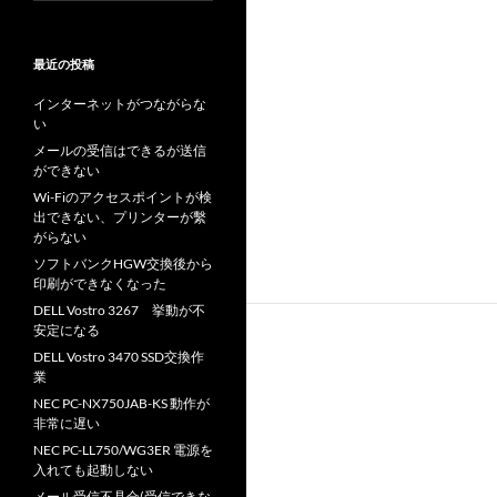
最近の投稿
インターネットがつながらな
い
メールの受信はできるが送信
ができない
Wi-Fiのアクセスポイントが検
出できない、プリンターが繫
がらない
ソフトバンクHGW交換後から
印刷ができなくなった
DELL Vostro 3267 挙動が不
安定になる
DELL Vostro 3470 SSD交換作
業
NEC PC-NX750JAB-KS 動作が
非常に遅い
NEC PC-LL750/WG3ER 電源を
入れても起動しない
メール受信不具合(受信できな