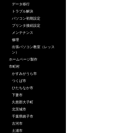
データ移行
トラブル解決
パソコン初期設定
プリンタ接続設定
メンテナンス
修理
出張パソコン教室（レッス
ン）
ホームページ製作
市町村
かすみがうら市
つくば市
ひたちなか市
下妻市
久慈郡大子町
北茨城市
千葉県銚子市
古河市
土浦市