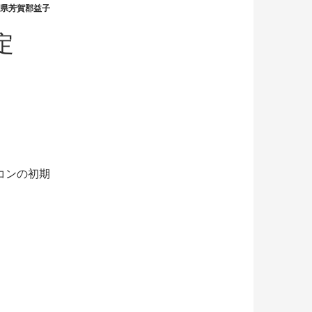
県芳賀郡益子
定
コンの初期