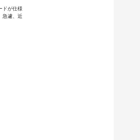
ードが仕様
、急遽、近