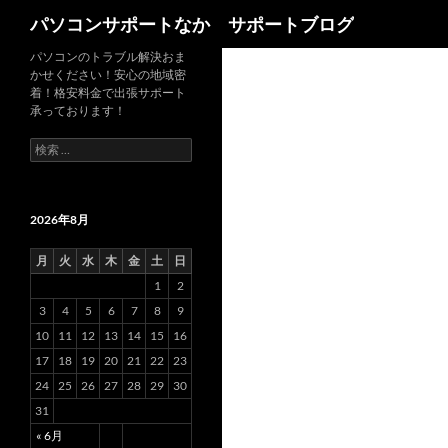
検
パソコンサポートなか サポートブログ
索
パソコンのトラブル解決おま
かせください！安心の地域密
着！格安料金で出張サポート
承っております！
検
索
:
2026年8月
月
火
水
木
金
土
日
1
2
3
4
5
6
7
8
9
10
11
12
13
14
15
16
17
18
19
20
21
22
23
24
25
26
27
28
29
30
31
« 6月