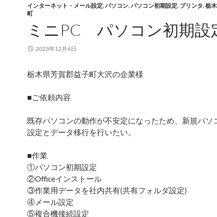
インターネット・メール設定
,
パソコン
,
パソコン初期設定
,
プリンタ
,
栃木
町
ミニPC パソコン初期設
2023年12月4日
栃木県芳賀郡益子町大沢の企業様
■ご依頼内容
既存パソコンの動作が不安定になったため、新規パソ
設定とデータ移行を行いたい。
■作業
①パソコン初期設定
②Officeインストール
③作業用データを社内共有(共有フォルダ設定)
④メール設定
⑤複合機接続設定