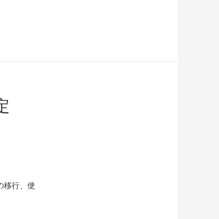
定
の移行、使