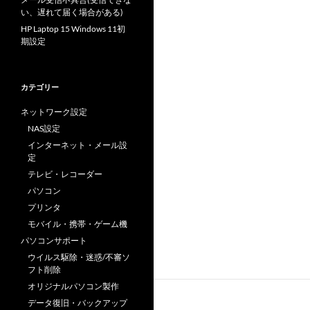
い、遅れて届く場合がある)
HP Laptop 15 Windows 11初
期設定
カテゴリー
ネットワーク設定
NAS設定
インターネット・メール設
定
テレビ・レコーダー
パソコン
プリンタ
モバイル・携帯・ゲーム機
パソコンサポート
ウイルス駆除・迷惑/不審ソ
フト削除
オリジナルパソコン製作
データ復旧・バックアップ