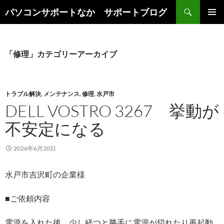
検
パソコンサポートなか サポートブログ
索
コ
メインメ
ン
ニュー
テ
ン
「修理」カテゴリーアーカイブ
ツ
へ
ス
キ
トラブル解決
,
メンテナンス
,
修理
,
水戸市
ッ
DELL VOSTRO 3267 挙動が
プ
不安定になる
2026年6月20日
水戸市吉沢町の企業様
■ご依頼内容
電源を入れた後、少し経つと勝手に電源が切れたり再起動