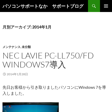
検
パソコンサポートなか サポートブログ
索
コ
メインメ
ン
ニュー
テ
ン
月別アーカイブ: 2014年1月
ツ
へ
ス
キ
メンテナンス
,
未分類
ッ
NEC LAVIE PC-LL750/FD
プ
WINDOWS7導入
2014年1月28日
先日お客様から引き取りましたパソコンにWindows 7を導
入しました。