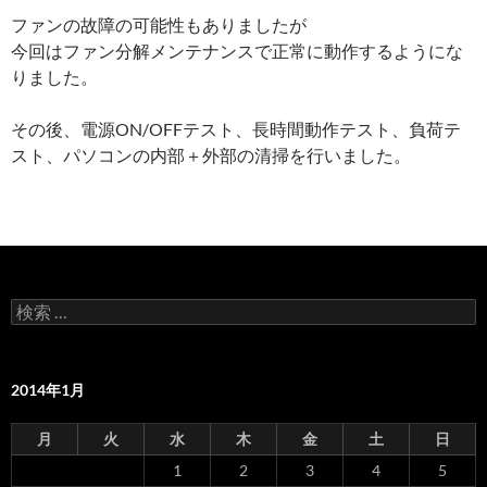
ファンの故障の可能性もありましたが
今回はファン分解メンテナンスで正常に動作するようにな
りました。
その後、電源ON/OFFテスト、長時間動作テスト、負荷テ
スト、パソコンの内部＋外部の清掃を行いました。
検
索
:
2014年1月
月
火
水
木
金
土
日
1
2
3
4
5