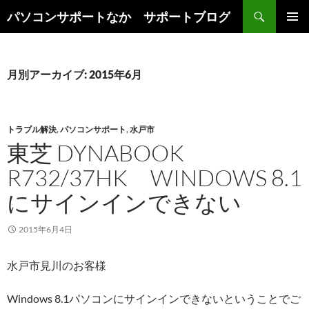
検
パソコンサポートなか サポートブログ
索
コ
メインメ
ン
ニュー
テ
ン
月別アーカイブ: 2015年6月
ツ
へ
ス
キ
トラブル解決
,
パソコンサポート
,
水戸市
ッ
東芝 DYNABOOK
プ
R732/37HK WINDOWS 8.1
にサインインできない
2015年6月4日
水戸市見川のお客様
Windows 8.1パソコンにサインインできないということでご