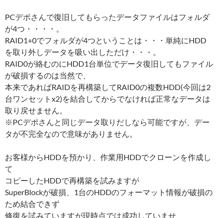
PCデポさんで復旧してもらったデータファイルはフォルダ
が4つ・・・・。
RAID1+0でフォルダが4つということは・・・単純にHDD
を取り外しデータを吸い出しただけ・・・。
RAID0が絡むのにHDD1台単位でデータ復旧してもファイル
が破損するのは当然で、
本来であればRAIDを再構築してRAID0の複数HDD(今回は2
台ワンセットx2)を結合してからでなければ正常なデータは
取り戻せません。
※PCデポさんと同じデータ取りだしなら可能ですが、デー
タが不完全なので意味がありません。
お客様からHDDを預かり、作業用HDDでクローンを作成し
て
コピーしたHDDで再構築を試みますが
SuperBlockが破損、1台のHDDのフォーマット情報が破損の
ため結合できず
修復を試みていますが現時点では成功していませ