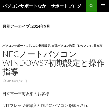
検
パソコンサポートなか サポートブログ
索
コ
メインメ
ン
ニュー
テ
ン
月別アーカイブ: 2014年9月
ツ
へ
ス
キ
パソコンサポート
,
パソコン初期設定
,
出張パソコン教室（レッスン）
,
日立市
ッ
NECノートパソコン
プ
WINDOWS7初期設定と操作
指導
2014年9月23日
日立市十王町友部のお客様
NTTフレッツ光導入と同時にパソコンを購入され