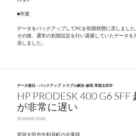
■作業
データをバックアップしてPCを初期状態に戻しました
その後、通常の初期設定を行い退避していたデータを
戻しました。
データ復旧・バックアップ
,
トラブル解決
,
修理
,
常陸太田市
HP PRODESK 400 G6 SFF
が非常に遅い
2025年1月4日
常陸太田市中利員町の企業様