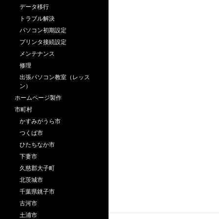
データ移行
トラブル解決
パソコン初期設定
プリンタ接続設定
メンテナンス
修理
出張パソコン教室（レッス
ン）
ホームページ製作
市町村
かすみがうら市
つくば市
ひたちなか市
下妻市
久慈郡大子町
北茨城市
千葉県銚子市
古河市
土浦市