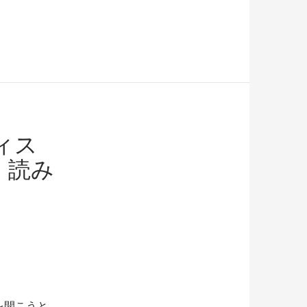
ィス
、読み
を開こうと