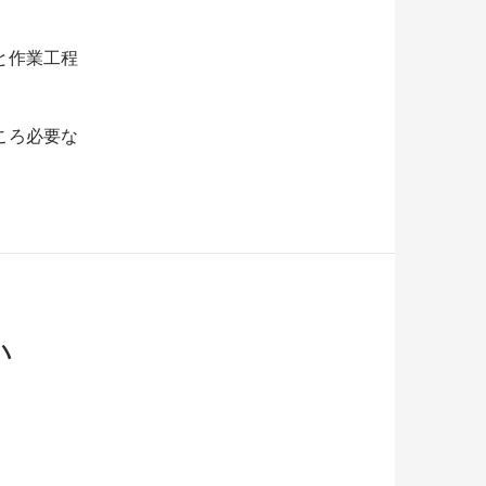
と作業工程
ころ必要な
い