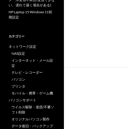
い、遅れて届く場合がある)
HP Laptop 15 Windows 11初
期設定
カテゴリー
ネットワーク設定
NAS設定
インターネット・メール設
定
テレビ・レコーダー
パソコン
プリンタ
モバイル・携帯・ゲーム機
パソコンサポート
ウイルス駆除・迷惑/不審ソ
フト削除
オリジナルパソコン製作
データ復旧・バックアップ