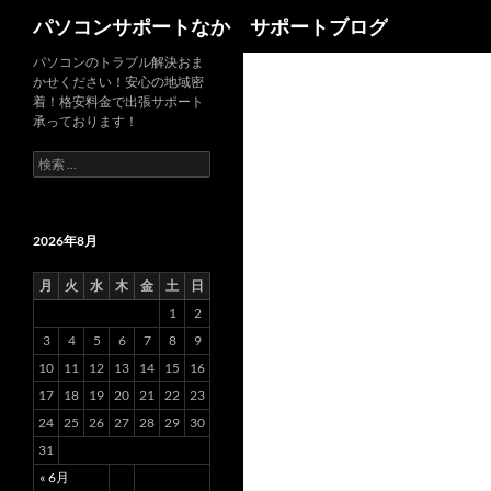
検
パソコンサポートなか サポートブログ
索
パソコンのトラブル解決おま
かせください！安心の地域密
着！格安料金で出張サポート
承っております！
検
索
:
2026年8月
月
火
水
木
金
土
日
1
2
3
4
5
6
7
8
9
10
11
12
13
14
15
16
17
18
19
20
21
22
23
24
25
26
27
28
29
30
31
« 6月