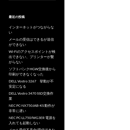
最近の投稿
インターネットがつながらな
い
メールの受信はできるが送信
ができない
Wi-Fiのアクセスポイントが検
出できない、プリンターが繫
がらない
ソフトバンクHGW交換後から
印刷ができなくなった
DELL Vostro 3267 挙動が不
安定になる
DELL Vostro 3470 SSD交換作
業
NEC PC-NX750JAB-KS 動作が
非常に遅い
NEC PC-LL750/WG3ER 電源を
入れても起動しない
メール受信不具合(受信できな