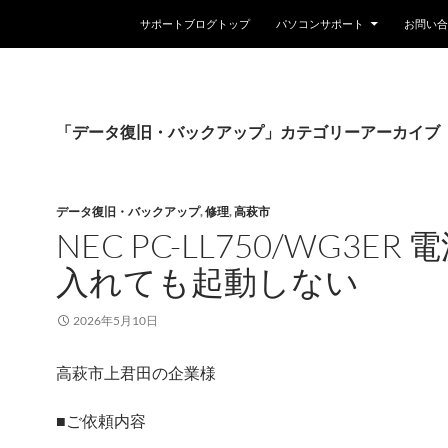
コンテンツへスキップ
サポートブログトップ
パソコンサポート
お問い合
「データ復旧・バックアップ」カテゴリーアーカイブ
データ復旧・バックアップ
,
修理
,
高萩市
NEC PC-LL750/WG3ER 
入れても起動しない
2026年5月10日
高萩市上君田の企業様
■ご依頼内容