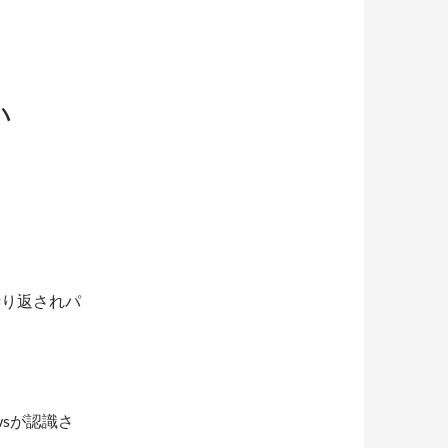
い
が繰り返されパ
wsが認識さ