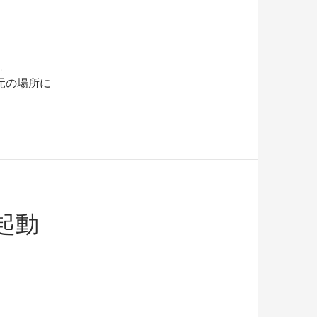
。
元の場所に
 起動