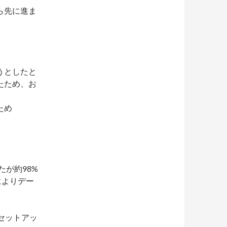
ら先に進ま
うとしたと
たため、お
ため
が約98%
によりデー
sセットアッ