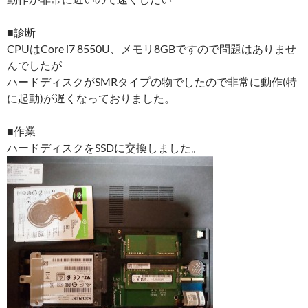
■診断
CPUはCore i7 8550U、メモリ8GBですので問題はありませ
んでしたが
ハードディスクがSMRタイプの物でしたので非常に動作(特
に起動)が遅くなっておりました。
■作業
ハードディスクをSSDに交換しました。