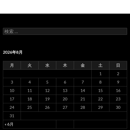
投
稿
ナ
検
ビ
索
:
ゲ
2026年8月
ー
シ
月
火
水
木
金
土
日
1
2
ョ
3
4
5
6
7
8
9
ン
10
11
12
13
14
15
16
17
18
19
20
21
22
23
24
25
26
27
28
29
30
31
« 6月