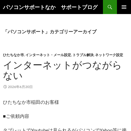
検
パソコンサポートなか サポートブログ
索
コ
メインメ
ン
ニュー
テ
ン
「パソコンサポート」カテゴリーアーカイブ
ツ
へ
ス
キ
ひたちなか市
,
インターネット・メール設定
,
トラブル解決
,
ネットワーク設定
ッ
インターネットがつながら
プ
ない
2026年6月20日
ひたちなか市稲田のお客様
■ご依頼内容
タブレットでYoutubeは見られるがパソコンでYahoo等に接