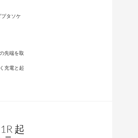
ダプタソケ
の先端を取
く充電と起
1R 起