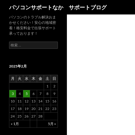
検
パソコンサポートなか サポートブログ
索
パソコンのトラブル解決おま
かせください！安心の地域密
着！格安料金で出張サポート
承っております！
検
索
:
2025年2月
月
火
水
木
金
土
日
1
2
3
4
5
6
7
8
9
10
11
12
13
14
15
16
17
18
19
20
21
22
23
24
25
26
27
28
« 1月
5月 »