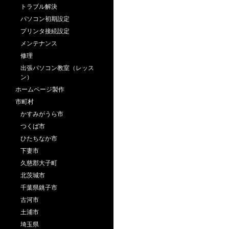
トラブル解決
パソコン初期設定
プリンタ接続設定
メンテナンス
修理
出張パソコン教室（レッス
ン）
ホームページ製作
市町村
かすみがうら市
つくば市
ひたちなか市
下妻市
久慈郡大子町
北茨城市
千葉県銚子市
古河市
土浦市
埼玉県