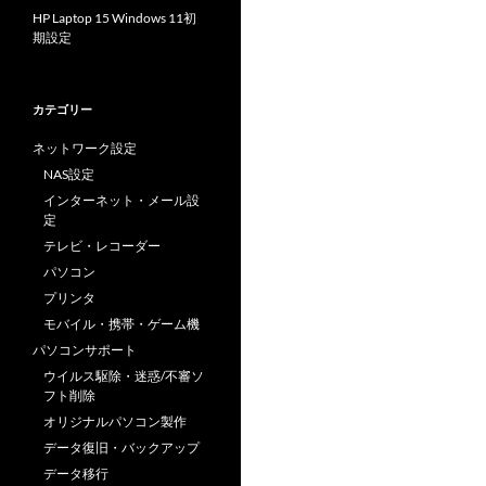
HP Laptop 15 Windows 11初
期設定
カテゴリー
ネットワーク設定
NAS設定
インターネット・メール設
定
テレビ・レコーダー
パソコン
プリンタ
モバイル・携帯・ゲーム機
パソコンサポート
ウイルス駆除・迷惑/不審ソ
フト削除
オリジナルパソコン製作
データ復旧・バックアップ
データ移行