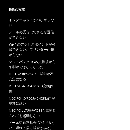
最近の投稿
インターネットがつながらな
い
メールの受信はできるが送信
ができない
Wi-Fiのアクセスポイントが検
出できない、プリンターが繫
がらない
ソフトバンクHGW交換後から
印刷ができなくなった
DELL Vostro 3267 挙動が不
安定になる
DELL Vostro 3470 SSD交換作
業
NEC PC-NX750JAB-KS 動作が
非常に遅い
NEC PC-LL750/WG3ER 電源を
入れても起動しない
メール受信不具合(受信できな
い、遅れて届く場合がある)