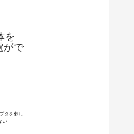
本体を
電がで
プタを刺し
ない