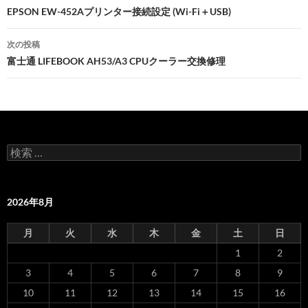
投
EPSON EW-452Aプリンター接続設定 (Wi-Fi＋USB)
稿
次の投稿
ナ
富士通 LIFEBOOK AH53/A3 CPUクーラー交換修理
ビ
ゲ
ー
検
シ
索
:
ョ
2026年8月
ン
月
火
水
木
金
土
日
1
2
3
4
5
6
7
8
9
10
11
12
13
14
15
16