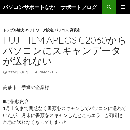
検
パソコンサポートなか サポートブログ
索
コ
メインメ
ン
ニュー
テ
ン
トラブル解決
,
ネットワーク設定
,
パソコン
,
高萩市
ツ
FUJIFILM APEOS C2060から
へ
パソコンにスキャンデータ
ス
キ
が送れない
ッ
プ
2024年2月7日
WPMASTER
高萩市上手綱の企業様
■ご依頼内容
1月上旬まで問題なく書類をスキャンしてパソコンに送れて
いたが、月末に書類をスキャンしたところエラーが印刷さ
れ急に送れなくなってしまった