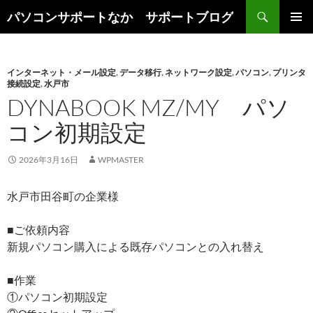
検
パソコンサポートなか サポートブログ
索
コ
メインメ
ン
ニュー
テ
ン
インターネット・メール設定
,
データ移行
,
ネットワーク設定
,
パソコン
,
プリンタ
接続設定
,
水戸市
ツ
DYNABOOK MZ/MY パソ
へ
ス
コン初期設定
キ
ッ
2026年3月16日
WPMASTER
プ
水戸市田谷町の企業様
■ご依頼内容
新規パソコン購入による既存パソコンとの入れ替え
■作業
①パソコン初期設定