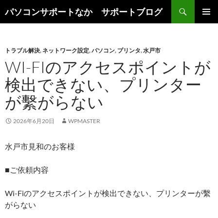
検
パソコンサポートなか サポートブログ
索
コ
メインメ
ン
ニュー
テ
ン
トラブル解決
,
ネットワーク設定
,
パソコン
,
プリンタ
,
水戸市
ツ
WI-FIのアクセスポイントが
へ
検出できない、プリンター
ス
キ
が繫がらない
ッ
プ
2026年6月20日
WPMASTER
水戸市見和のお客様
■ご依頼内容
Wi-Fiのアクセスポイントが検出できない、プリンターが繫
がらない