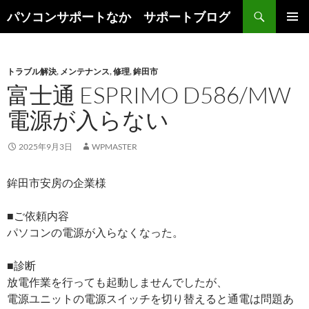
検
パソコンサポートなか サポートブログ
索
コ
メインメ
ン
ニュー
テ
ン
トラブル解決
,
メンテナンス
,
修理
,
鉾田市
ツ
富士通 ESPRIMO D586/MW
へ
電源が入らない
ス
キ
ッ
2025年9月3日
WPMASTER
プ
鉾田市安房の企業様
■ご依頼内容
パソコンの電源が入らなくなった。
■診断
放電作業を行っても起動しませんでしたが、
電源ユニットの電源スイッチを切り替えると通電は問題あ